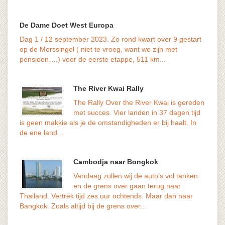
De Dame Doet West Europa
Dag 1 / 12 september 2023. Zo rond kwart over 9 gestart
het ve
op de Morssingel ( niet te vroeg, want we zijn met
maar d
pensioen….) voor de eerste etappe, 511 km...
The River Kwai Rally
The Rally Over the River Kwai is gereden
met succes. Vier landen in 37 dagen tijd
volks
is geen makkie als je de omstandigheden er bij haalt. In
genoe
de ene land...
Cambodja naar Bongkok
Vandaag zullen wij de auto’s vol tanken
en de grens over gaan terug naar
geduu
Thailand. Vertrek tijd zes uur ochtends. Maar dan naar
versn
Bangkok. Zoals altijd bij de grens over...
De...