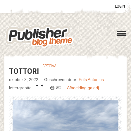
LOGIN
Gebruikersnaam
Wachtwoord
SPECIAAL
TOTTORI
Onthoud mij
oktober 3, 2022
Geschreven door
Frits Antonius
lettergrootte
Afbeelding galerij
Wachtwoord vergeten?
Gebruikersnaam vergeten?
Log in with Facebook