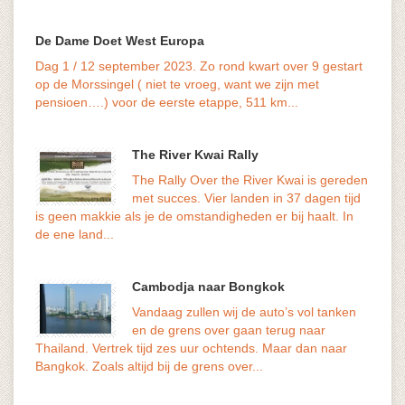
De Dame Doet West Europa
Dag 1 / 12 september 2023. Zo rond kwart over 9 gestart
het ve
op de Morssingel ( niet te vroeg, want we zijn met
maar d
pensioen….) voor de eerste etappe, 511 km...
The River Kwai Rally
The Rally Over the River Kwai is gereden
met succes. Vier landen in 37 dagen tijd
volks
is geen makkie als je de omstandigheden er bij haalt. In
genoe
de ene land...
Cambodja naar Bongkok
Vandaag zullen wij de auto’s vol tanken
en de grens over gaan terug naar
geduu
Thailand. Vertrek tijd zes uur ochtends. Maar dan naar
versn
Bangkok. Zoals altijd bij de grens over...
De...