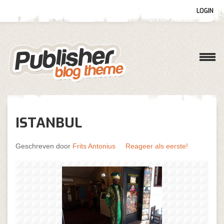
LOGIN
Gebruikersnaam
Wachtwoord
ISTANBUL
Onthoud mij
Geschreven door
Frits Antonius
Reageer als eerste!
Wachtwoord vergeten?
Gebruikersnaam vergeten?
Log in with Facebook