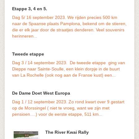
Etappe 3, 4 en 5.
Dag 5/ 16 september 2023. We rijden precies 500 km
naar de Spaanse plaats Pamplona, bekend om de stieren,
die er elk jaar door de straatjes denderen. Veel souvenirs
vaak o
herinneren...
last v
Tweede etappe
Dag 3 / 14 september 2023. De tweede etappe ging van
Dieppe naar Sainte-Soulle, een klein dorpje in de buurt
van La Rochelle (ook nog aan de Franse kust) een...
De Dame Doet West Europa
Dag 1 / 12 september 2023. Zo rond kwart over 9 gestart
het ve
op de Morssingel ( niet te vroeg, want we zijn met
maar d
pensioen….) voor de eerste etappe, 511 km...
The River Kwai Rally