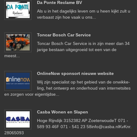
Da Ponte Reclame BV
Als u in het dagelijks leven om u heen kijkt zult u
verbaast zijn hoe vaak u ons...
Toncar Bosch Car Service
Toncar Bosch Car Service is in zijn meer dan 34
jarige bestaan uitgegroeid tot een van de
meest...
OnlineNow sponsort nieuwe website
Wij zijn spe­cia­list op het ge­bied van de on­wikke­
ling, het ont­werp en on­der­houd van in­ter­net­sites
en zorgen voor ei­gen­ti­jdse...
Casba Wonen en Slapen
Hoge Rijndijk 3152382 AP ZoeterwoudeT 071 -
589 93 46F 071 - 541 23 58info@casba.nlKvKnr.
28065093