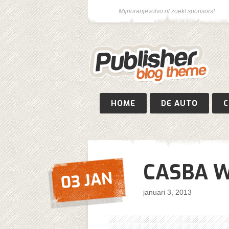
Mijnoranjevolvo.nl zoekt sponsors!
HOME
DE AUTO
C
CASBA 
03 JAN
januari 3, 2013