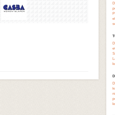
D
p
P
e
s
T
D
e
S
L
k
D
D
k
n
p
k