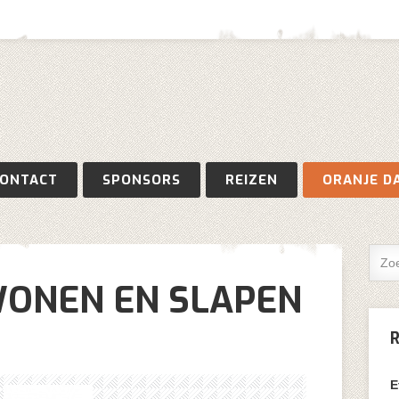
Gebruikersnaam
Wachtwoord
ONTACT
SPONSORS
REIZEN
ORANJE D
Onthoud mij
WONEN EN SLAPEN
Wachtwoord vergeten?
Gebruikersnaam vergeten?
Log in with Facebook
E