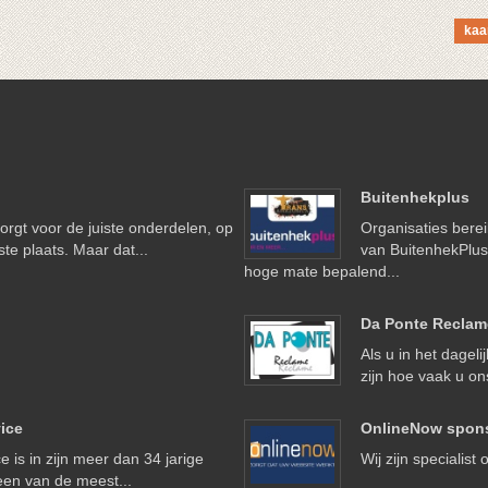
kaa
Buitenhekplus
orgt voor de juiste onderdelen, op
Organisaties berei
iste plaats. Maar dat...
van BuitenhekPlu
hoge mate bepalend...
Da Ponte Reclam
Als u in het dageli
zijn hoe vaak u ons
ice
OnlineNow spons
 is in zijn meer dan 34 jarige
Wij zijn spe­cia­lis
een van de meest...