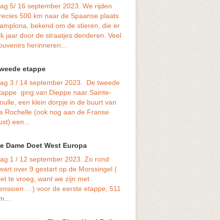
ag 5/ 16 september 2023. We rijden
Reizen dwars
recies 500 km naar de Spaanse plaats
Cambodja is 
amplona, bekend om de stieren, die er
rijden naar het moderne toek
lk jaar door de straatjes denderen. Veel
vaak ook rijzen naar het verle
ouvenirs herinneren...
Cambodja heeft veel last van 
dat ziet er niet vrolijk....
weede etappe
Tuol Sleng 
ag 3 / 14 september 2023. De tweede
Museum.
tappe ging van Dieppe naar Sainte-
Geen tekst / 
oulle, een klein dorpje in de buurt van
verhaal.
a Rochelle (ook nog aan de Franse
ust) een...
Cambodja
e Dame Doet West Europa
In tussen heb
Vietnam verlat
ag 1 / 12 september 2023. Zo rond
wij nu in Cambodja. Je merkt du
wart over 9 gestart op de Morssingel (
verschil. Wij kregen een politie
iet te vroeg, want we zijn met
naar ons hotel maar de politie r
ensioen….) voor de eerste etappe, 511
m...
Saigon