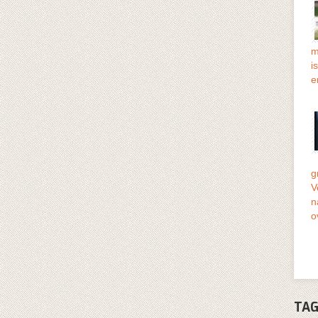
m
i
e
g
V
n
o
TAG