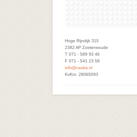
Hoge Rijndijk 315
2382 AP Zoeterwoude
T 071 - 589 93 46
F 071 - 541 23 58
info@casba.nl
KvKnr. 28065093