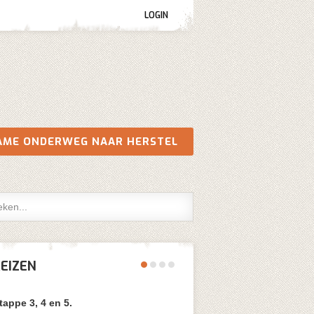
LOGIN
AME ONDERWEG NAAR HERSTEL
REIZEN
tappe 3, 4 en 5.
Deel twee C