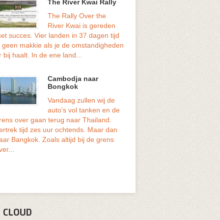
The River Kwai Rally
In het zuiden
Vietnam ligt d
The Rally Over the
stad van het land: Ho Chi Minh 
River Kwai is gereden
volksmond wordt de stad nog v
et succes. Vier landen in 37 dagen tijd
zijn oude naam genoemd: Saigo
s geen makkie als je de omstandigheden
r bij haalt. In de ene land...
FOUTJE
Cambodja naar
Zoals ik eerd
Bongkok
vermeld, dat a
Vandaag zullen wij de
weer rijden heeft niet lang ge
auto’s vol tanken en de
VOLVO amazone met de kapot
rens over gaan terug naar Thailand.
versnellingsbak heeft na 30 k
ertrek tijd zes uur ochtends. Maar dan
zelfde probleem. De...
aar Bangkok. Zoals altijd bij de grens
ver...
 CLOUD