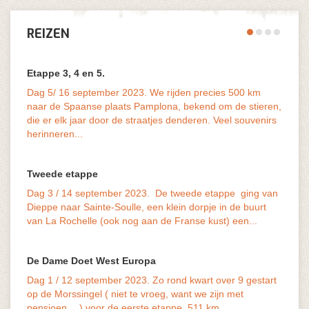
REIZEN
Etappe 3, 4 en 5.
Dag 5/ 16 september 2023. We rijden precies 500 km
naar de Spaanse plaats Pamplona, bekend om de stieren,
die er elk jaar door de straatjes denderen. Veel souvenirs
vaak o
herinneren...
last v
Tweede etappe
Dag 3 / 14 september 2023. De tweede etappe ging van
Dieppe naar Sainte-Soulle, een klein dorpje in de buurt
van La Rochelle (ook nog aan de Franse kust) een...
De Dame Doet West Europa
Dag 1 / 12 september 2023. Zo rond kwart over 9 gestart
het ve
op de Morssingel ( niet te vroeg, want we zijn met
maar d
pensioen….) voor de eerste etappe, 511 km...