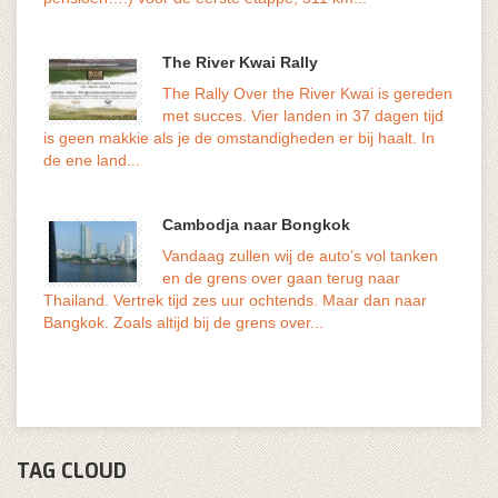
The River Kwai Rally
The Rally Over the River Kwai is gereden
met succes. Vier landen in 37 dagen tijd
volks
is geen makkie als je de omstandigheden er bij haalt. In
genoe
de ene land...
Cambodja naar Bongkok
Vandaag zullen wij de auto’s vol tanken
en de grens over gaan terug naar
geduu
Thailand. Vertrek tijd zes uur ochtends. Maar dan naar
versn
Bangkok. Zoals altijd bij de grens over...
De...
TAG CLOUD