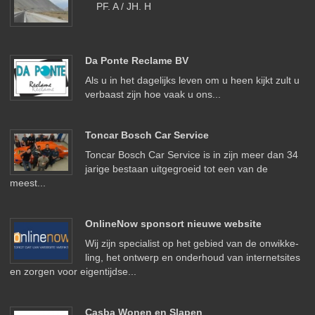
PF. A / JH. H
Da Ponte Reclame BV
Als u in het dagelijks leven om u heen kijkt zult u
verbaast zijn hoe vaak u ons...
Toncar Bosch Car Service
Toncar Bosch Car Service is in zijn meer dan 34
jarige bestaan uitgegroeid tot een van de
meest...
OnlineNow sponsort nieuwe website
Wij zijn spe­cia­list op het ge­bied van de on­wikke­
ling, het ont­werp en on­der­houd van in­ter­net­sites
en zorgen voor ei­gen­ti­jdse...
Casba Wonen en Slapen