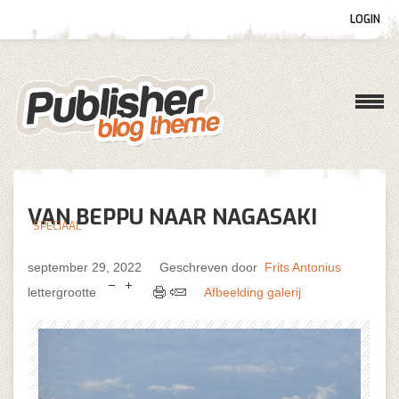
LOGIN
Gebruikersnaam
Wachtwoord
VAN BEPPU NAAR NAGASAKI
SPECIAAL
Onthoud mij
september 29, 2022
Geschreven door
Frits Antonius
lettergrootte
Afbeelding galerij
Wachtwoord vergeten?
Gebruikersnaam vergeten?
Log in with Facebook