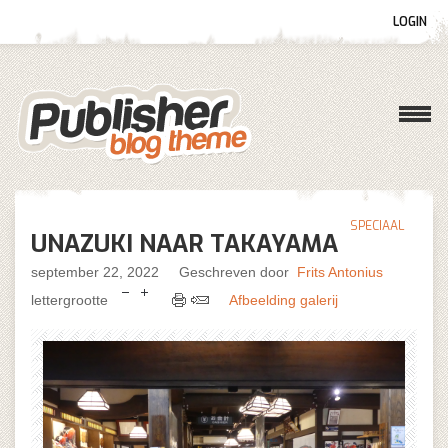
LOGIN
Gebruikersnaam
Wachtwoord
SPECIAAL
UNAZUKI NAAR TAKAYAMA
Onthoud mij
september 22, 2022
Geschreven door
Frits Antonius
lettergrootte
Afbeelding galerij
Wachtwoord vergeten?
Gebruikersnaam vergeten?
Log in with Facebook