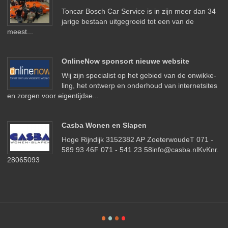
Toncar Bosch Car Service is in zijn meer dan 34
jarige bestaan uitgegroeid tot een van de
meest...
OnlineNow sponsort nieuwe website
Wij zijn spe­cia­list op het ge­bied van de on­wikke­
ling, het ont­werp en on­der­houd van in­ter­net­sites
en zorgen voor ei­gen­ti­jdse...
Casba Wonen en Slapen
Hoge Rijndijk 3152382 AP ZoeterwoudeT 071 -
589 93 46F 071 - 541 23 58info@casba.nlKvKnr.
28065093