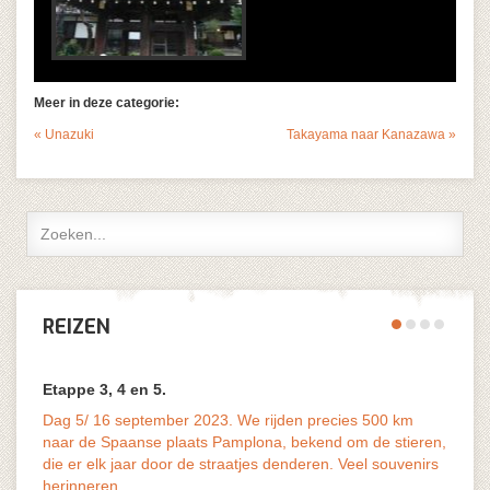
Meer in deze categorie:
« Unazuki
Takayama naar Kanazawa »
REIZEN
Etappe 3, 4 en 5.
Dag 5/ 16 september 2023. We rijden precies 500 km
naar de Spaanse plaats Pamplona, bekend om de stieren,
die er elk jaar door de straatjes denderen. Veel souvenirs
vaak o
herinneren...
last v