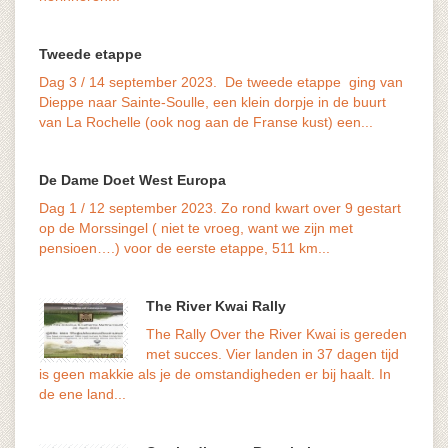
Tweede etappe
Dag 3 / 14 september 2023. De tweede etappe ging van
Dieppe naar Sainte-Soulle, een klein dorpje in de buurt
van La Rochelle (ook nog aan de Franse kust) een...
De Dame Doet West Europa
Dag 1 / 12 september 2023. Zo rond kwart over 9 gestart
het ve
op de Morssingel ( niet te vroeg, want we zijn met
maar d
pensioen….) voor de eerste etappe, 511 km...
The River Kwai Rally
The Rally Over the River Kwai is gereden
met succes. Vier landen in 37 dagen tijd
volks
is geen makkie als je de omstandigheden er bij haalt. In
genoe
de ene land...