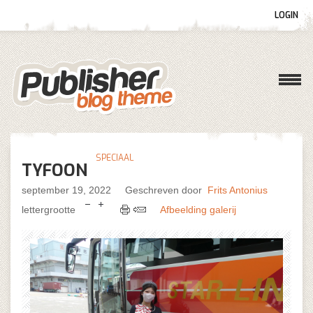
LOGIN
Gebruikersnaam
Wachtwoord
SPECIAAL
TYFOON
Onthoud mij
september 19, 2022
Geschreven door
Frits Antonius
lettergrootte
Afbeelding galerij
Wachtwoord vergeten?
Gebruikersnaam vergeten?
Log in with Facebook