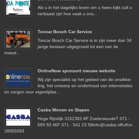
Als u in het dagelijks leven om u heen kijkt zult u
verbaast zijn hoe vaak u ons...
Toncar Bosch Car Service
Toncar Bosch Car Service is in zijn meer dan 34
jarige bestaan uitgegroeid tot een van de
meest...
OnlineNow sponsort nieuwe website
Wij zijn spe­cia­list op het ge­bied van de on­wikke­
ling, het ont­werp en on­der­houd van in­ter­net­sites
en zorgen voor ei­gen­ti­jdse...
Casba Wonen en Slapen
Hoge Rijndijk 3152382 AP ZoeterwoudeT 071 -
589 93 46F 071 - 541 23 58info@casba.nlKvKnr.
28065093