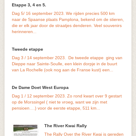
Etappe 3, 4 en 5.
Dag 5/ 16 september 2023. We rijden precies 500 km
naar de Spaanse plaats Pamplona, bekend om de stieren,
die er elk jaar door de straatjes denderen. Veel souvenirs
vaak o
herinneren...
last v
Tweede etappe
Dag 3 / 14 september 2023. De tweede etappe ging van
Dieppe naar Sainte-Soulle, een klein dorpje in de buurt
van La Rochelle (ook nog aan de Franse kust) een...
De Dame Doet West Europa
Dag 1 / 12 september 2023. Zo rond kwart over 9 gestart
het ve
op de Morssingel ( niet te vroeg, want we zijn met
maar d
pensioen….) voor de eerste etappe, 511 km...
The River Kwai Rally
The Rally Over the River Kwai is gereden