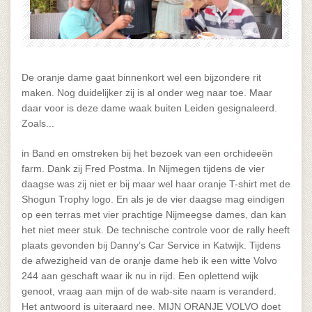
De oranje dame gaat binnenkort wel een bijzondere rit
maken. Nog duidelijker zij is al onder weg naar toe. Maar
daar voor is deze dame waak buiten Leiden gesignaleerd.
Zoals...
in Band en omstreken bij het bezoek van een orchideeën
farm. Dank zij Fred Postma. In Nijmegen tijdens de vier
daagse was zij niet er bij maar wel haar oranje T-shirt met de
Shogun Trophy logo. En als je de vier daagse mag eindigen
op een terras met vier prachtige Nijmeegse dames, dan kan
het niet meer stuk. De technische controle voor de rally heeft
plaats gevonden bij Danny’s Car Service in Katwijk. Tijdens
de afwezigheid van de oranje dame heb ik een witte Volvo
244 aan geschaft waar ik nu in rijd. Een oplettend wijk
genoot, vraag aan mijn of de wab-site naam is veranderd.
Het antwoord is uiteraard nee. MIJN ORANJE VOLVO doet