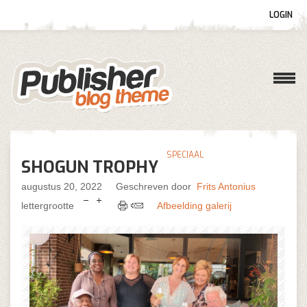
LOGIN
Gebruikersnaam
Wachtwoord
SPECIAAL
SHOGUN TROPHY
Onthoud mij
augustus 20, 2022
Geschreven door
Frits Antonius
lettergrootte
Afbeelding galerij
Wachtwoord vergeten?
Gebruikersnaam vergeten?
Log in with Facebook