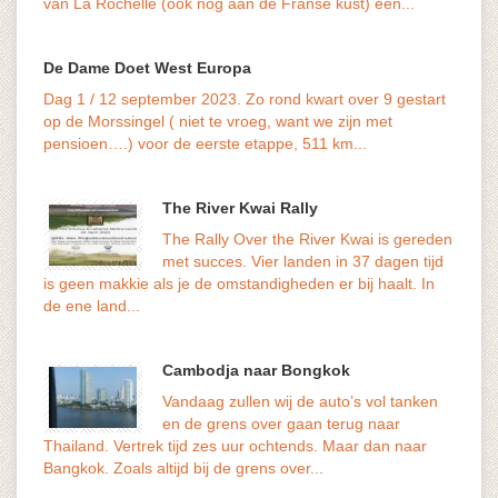
van La Rochelle (ook nog aan de Franse kust) een...
De Dame Doet West Europa
Dag 1 / 12 september 2023. Zo rond kwart over 9 gestart
het ve
op de Morssingel ( niet te vroeg, want we zijn met
maar d
pensioen….) voor de eerste etappe, 511 km...
The River Kwai Rally
The Rally Over the River Kwai is gereden
met succes. Vier landen in 37 dagen tijd
volks
is geen makkie als je de omstandigheden er bij haalt. In
genoe
de ene land...
Cambodja naar Bongkok
Vandaag zullen wij de auto’s vol tanken
en de grens over gaan terug naar
geduu
Thailand. Vertrek tijd zes uur ochtends. Maar dan naar
versn
Bangkok. Zoals altijd bij de grens over...
De...