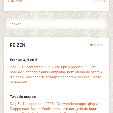
« MG ritten
JAPAN »
REIZEN
Etappe 3, 4 en 5.
Dag 5/ 16 september 2023. We rijden precies 500 km
naar de Spaanse plaats Pamplona, bekend om de stieren,
die er elk jaar door de straatjes denderen. Veel souvenirs
vaak o
herinneren...
last v
Tweede etappe
Dag 3 / 14 september 2023. De tweede etappe ging van
Dieppe naar Sainte-Soulle, een klein dorpje in de buurt